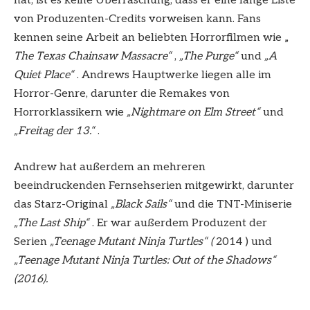
hat, ist es keine Überraschung, dass er eine lange Liste
von Produzenten-Credits vorweisen kann. Fans
kennen seine Arbeit an beliebten Horrorfilmen wie „
The Texas Chainsaw Massacre“
,
„The Purge“
und
„A
Quiet Place“
. Andrews Hauptwerke liegen alle im
Horror-Genre, darunter die Remakes von
Horrorklassikern wie
„Nightmare on Elm Street“
und
„Freitag der 13.“
.
Andrew hat außerdem an mehreren
beeindruckenden Fernsehserien mitgewirkt, darunter
das Starz-Original
„Black Sails“
und die TNT-Miniserie
„The Last Ship“
. Er war außerdem Produzent der
Serien
„Teenage Mutant Ninja Turtles“ (
2014 ) und
„Teenage Mutant Ninja Turtles: Out of the Shadows“
(2016).