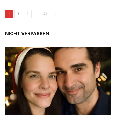
Next
…
1
2
3
28
NICHT VERPASSEN