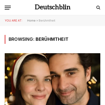
Deutschblin
YOU ARE AT:
Home
»
Berühmtheit
BROWSING:
BERÜHMTHEIT