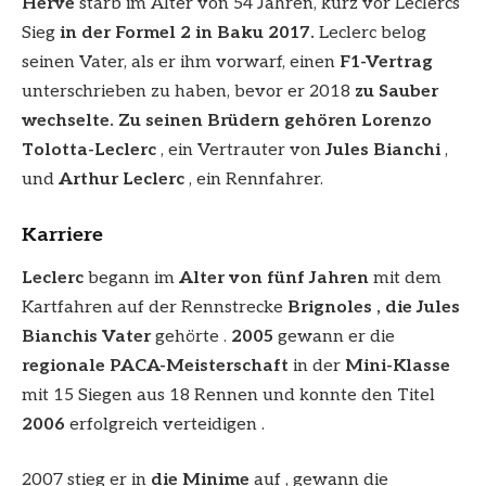
Hervé
starb im Alter von 54 Jahren, kurz vor Leclercs
Sieg
in der Formel 2 in Baku 2017.
Leclerc belog
seinen Vater, als er ihm vorwarf, einen
F1-Vertrag
unterschrieben zu haben, bevor er 2018
zu Sauber
wechselte. Zu seinen Brüdern gehören Lorenzo
Tolotta-Leclerc
, ein Vertrauter von
Jules Bianchi
,
und
Arthur Leclerc
, ein Rennfahrer.
Karriere
Leclerc
begann im
Alter von fünf Jahren
mit dem
Kartfahren auf der Rennstrecke
Brignoles , die Jules
Bianchis Vater
gehörte .
2005
gewann er die
regionale PACA-Meisterschaft
in der
Mini-Klasse
mit 15 Siegen aus 18 Rennen und konnte den Titel
2006
erfolgreich verteidigen .
2007 stieg er in
die Minime
auf , gewann die