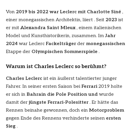
Von
2019 bis 2022 war Leclerc mit Charlotte Siné
,
einer monegassischen Architektin, liiert . Seit
2023
ist
er mit
Alexandra Saint Mleux
, einem italienischen
Model und Kunsthistorikerin, zusammen. Im
Jahr
2024
war Leclerc
Fackelträger
der
monegassischen
Etappe der
Olympischen Sommerspiele
.
Warum ist Charles Leclerc so berühmt?
Charles Leclerc
ist ein äußerst talentierter junger
Fahrer. In seiner ersten Saison bei
Ferrari
2019 holte
er sich in
Bahrain die Pole Position und
wurde
damit der
jüngste Ferrari-Polesitter
. Er hätte das
Rennen beinahe gewonnen, doch ein
Motorproblem
gegen Ende des Rennens verhinderte seinen
ersten
Sieg
.