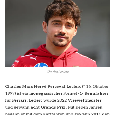
Charles Leclerc
Charles Marc Hervé Perceval Leclerc
(* 16. Oktober
1997) ist ein
monegassischer
Formel
-1- Rennfahrer
für
Ferrari
. Leclerc wurde 2022
Vizeweltmeister
und gewann
acht Grands Prix
. Mit sieben Jahren
begann er mit dem Kartfahren und gewann
2011 den