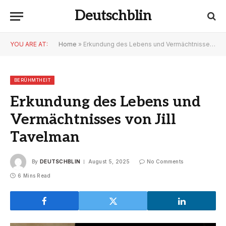
Deutschblin
YOU ARE AT:
Home
»
Erkundung des Lebens und Vermächtnisses von Jill Tavelman
BERÜHMTHEIT
Erkundung des Lebens und
Vermächtnisses von Jill
Tavelman
By
DEUTSCHBLIN
August 5, 2025
No Comments
6 Mins Read