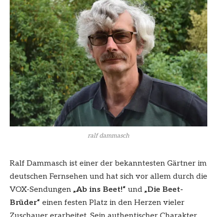
ralf dammasch
Ralf Dammasch ist einer der bekanntesten Gärtner im
deutschen Fernsehen und hat sich vor allem durch die
VOX-Sendungen
„Ab ins Beet!“
und
„Die Beet-
Brüder“
einen festen Platz in den Herzen vieler
Zuschauer erarbeitet. Sein authentischer Charakter,