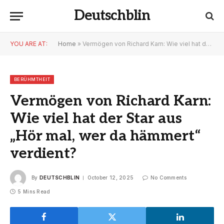
Deutschblin
YOU ARE AT:
Home
»
Vermögen von Richard Karn: Wie viel hat der Star aus „Hör mal, wer da hämmert“ verdient?
BERÜHMTHEIT
Vermögen von Richard Karn:
Wie viel hat der Star aus
„Hör mal, wer da hämmert“
verdient?
By
DEUTSCHBLIN
October 12, 2025
No Comments
5 Mins Read