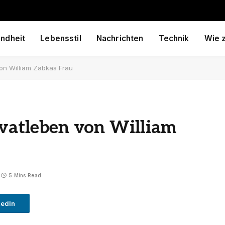
ndheit
Lebensstil
Nachrichten
Technik
Wie 
von William Zabkas Frau
ivatleben von William
5 Mins Read
kedIn