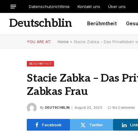
Datenschutzrichtlinie
Kontakt uns
Über uns
Deutschblin
Berühmtheit
Gesu
YOU ARE AT:
Home
»
Stacie Zabka – Das Privatleben 
BERÜHMTHEIT
Stacie Zabka – Das Pr
Zabkas Frau
By
DEUTSCHBLIN
August 22, 2025
No Comments
Facebook
Twitter
Lin