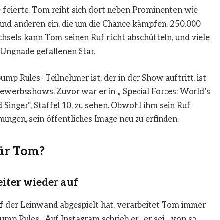
feierte. Tom reiht sich dort neben Prominenten wie
e und anderen ein, die um die Chance kämpfen, 250.000
hsels kann Tom seinen Ruf nicht abschütteln, und viele
n Ungnade gefallenen Star.
 Rules- Teilnehmer ist, der in der Show auftritt, ist
bewerbsshows. Zuvor war er in „ Special Forces: World’s
 Singer“, Staffel 10, zu sehen. Obwohl ihm sein Ruf
ngen, sein öffentliches Image neu zu erfinden.
ür Tom?
iter wieder auf
f der Leinwand abgespielt hat, verarbeitet Tom immer
mp Rules . Auf Instagram schrieb er , er sei „ von so