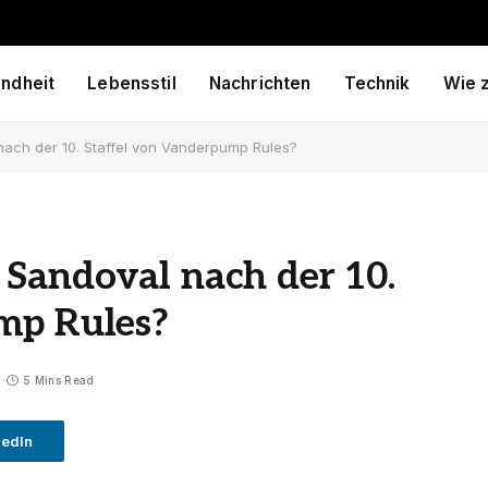
ndheit
Lebensstil
Nachrichten
Technik
Wie 
ach der 10. Staffel von Vanderpump Rules?
Sandoval nach der 10.
mp Rules?
5 Mins Read
kedIn