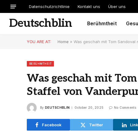
Datenschutzrichtlinie
Kontakt uns
Über uns
Deutschblin
Berühmtheit
Gesu
YOU ARE AT:
Home
»
Was geschah mit Tom Sandoval n
BERÜHMTHEIT
Was geschah mit Tom 
Staffel von Vanderpu
By
DEUTSCHBLIN
October 20, 2025
No Comments
Facebook
Twitter
Lin