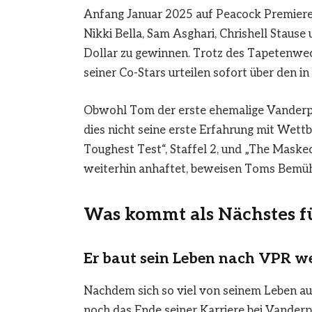
Anfang Januar 2025 auf Peacock Premiere 
Nikki Bella, Sam Asghari, Chrishell Staus
Dollar zu gewinnen. Trotz des Tapetenwec
seiner Co-Stars urteilen sofort über den i
Obwohl Tom der erste ehemalige Vanderpump
dies nicht seine erste Erfahrung mit Wett
Toughest Test“, Staffel 2, und „The Masked
weiterhin anhaftet, beweisen Toms Bemühu
Was kommt als Nächstes f
Er baut sein Leben nach VPR we
Nachdem sich so viel von seinem Leben au
noch das Ende seiner Karriere bei Vanderpu